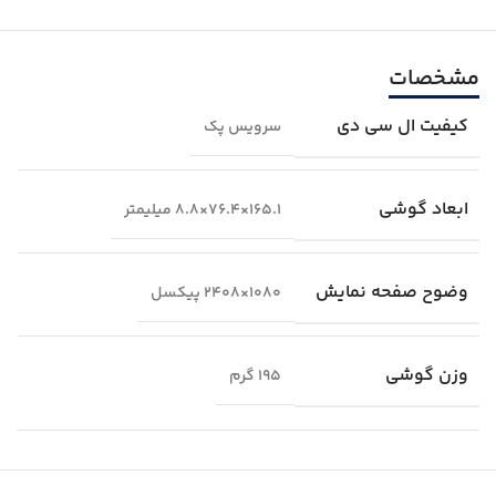
مشخصات
کیفیت ال سی دی
سرویس پک
ابعاد گوشی
165.1×76.4×8.8 میلیمتر
وضوح صفحه نمایش
1080×2408 پیکسل
وزن گوشی
195 گرم