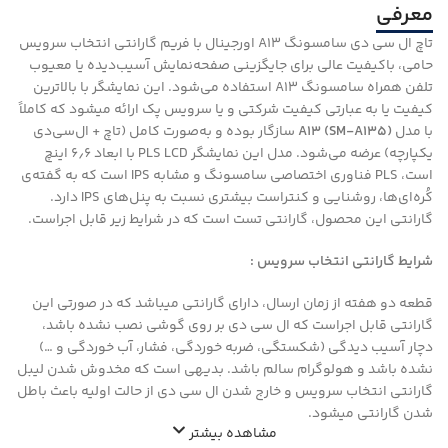
معرفی
تاچ ال سی دی سامسونگ A13 اورجینال با فریم گارانتی انتخاب سرویس
حامی، باکیفیت عالی برای جایگزینی صفحه‌نمایش آسیب‌دیده یا معیوب
تلفن همراه سامسونگ A13 استفاده می‌شود. این نمایشگر با بالاترین
کیفیت یا به عبارتی کیفیت شرکتی و یا سرویس­ پک ارائه می­شود که کاملاً
با مدل
A13 (SM-A135)
سازگار بوده و به‌صورت کامل (تاچ + ال‌سی‌دی
یکپارچه) عرضه می‌شود. مدل این نمایشگر PLS LCD با ابعاد ۶٫۶ اینچ
است، PLS فناوری اختصاصی سامسونگ و مشابه IPS است که به گفته‌ی
کُره‌ای‌ها، روشنایی و کنتراست بیشتری نسبت به پنل‌های IPS دارد.
گارانتی این محصول، گارانتی تست است که در شرایط زیر قابل اجراست.
شرایط گارانتی انتخاب سرویس :
قطعه دو هفته از زمان ارسال، دارای گارانتی میباشد که در صورتی این
گارانتی قابل اجراست که ال سی دی بر روی گوشی نصب نشده باشد،
دچار آسیب دیدگی (شکستگی، ضربه خوردگی، فشار، آب خوردگی و …)
نشده باشد و هولوگرام سالم باشد. بدیهی است که مخدوش شدن لیبل
گارانتی انتخاب سرویس و خارج شدن ال سی دی از حالت اولیه باعث باطل
شدن گارانتی میشود.
مشاهده بیشتر