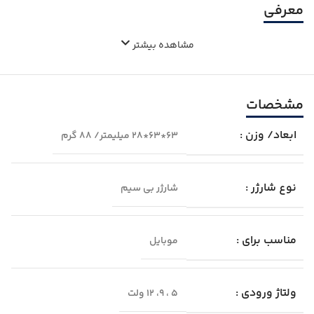
معرفی
مشاهده بیشتر
مشخصات
ابعاد/ وزن :
63*63*28 میلیمتر/ 88 گرم
نوع شارژر :
شارژر بی‌ سیم
مناسب برای :
موبایل
ولتاژ ورودی :
5 ، 9، 12 ولت