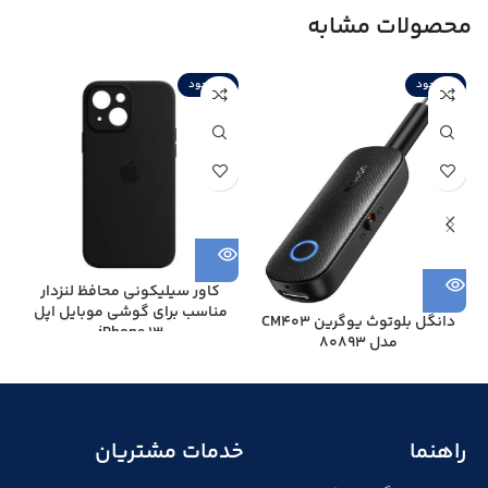
محصولات مشابه
ناموجود
ناموجود
ن
کاور سیلیکونی محافظ لنزدار
مناسب برای گوشی موبایل اپل
دانگل بلوتوث یوگرین CM403
iPhone 13
مدل 80893
راهنما
خدمات مشتریان