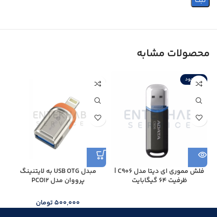
محصولات مشابه
ناموجود
ن
فلش مموری ای دیتا مدل C906 |
مبدل USB OTG به لایتنینگ
ظرفیت 64 گیگابایت
پرووان مدل PCO12
500,000
تومان