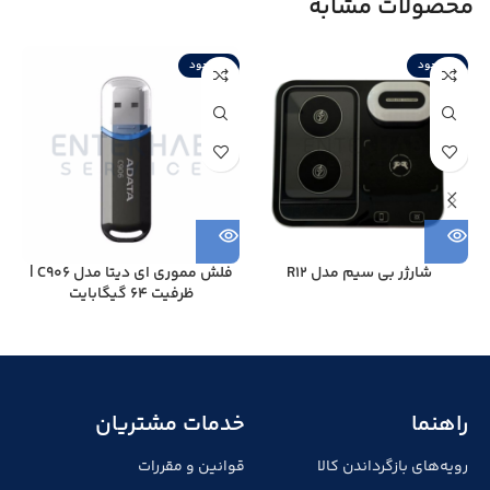
محصولات مشابه
ناموجود
ناموجود
شارژر بی سیم مدل R12
فلش مموری ای دیتا مدل C906 |
ظرفیت 64 گیگابایت
راهنما
خدمات مشتریان
رویه‌های بازگرداندن کالا
قوانین و مقررات