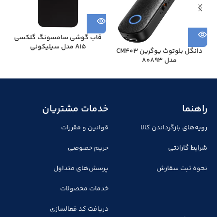
قاب گوشی سامسونگ گلکسی
A15 مدل سیلیکونی
دانگل بلوتوث یوگرین CM403
مدل 80893
راهنما
خدمات مشتریان
رویه‌های بازگرداندن کالا
قوانین و مقررات
شرایط گارانتی
حریم خصوصی
نحوه ثبت سفارش
پرسش‌های متداول
خدمات محصولات
دریافت کد فعالسازی