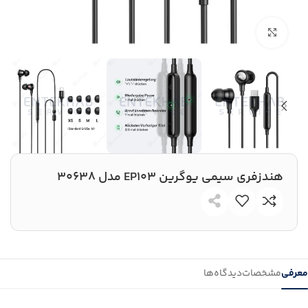
بزرگنمایی تصویر
هندزفری سیمی یوگرین EP103 مدل 30638
معرفی
مشخصات
دیدگاه‌ها