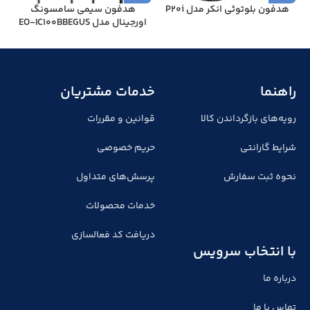
هدفون بلوتوثی انکر مدل P20i
هدفون سیمی سامسونگ
اورجینال مدل EO-IC100BBEGUS
راهنما
خدمات مشتریان
رویه‌های بازگرداندن کالا
قوانین و مقررات
شرایط گارانتی
حریم خصوصی
نحوه ثبت سفارش
پرسش‌های متداول
خدمات محصولات
دریافت کد فعالسازی
با انتخاب سرویس
درباره ما
تماس با ما