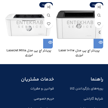
ناموجود
ناموجود
ن
پرینتر اچ پی مدل Laser 107w
پرینتر اچ پی مدل LaserJet M111a
لیزری
لیزری
راهنما
خدمات مشتریان
رویه‌های بازگرداندن کالا
قوانین و مقررات
شرایط گارانتی
حریم خصوصی