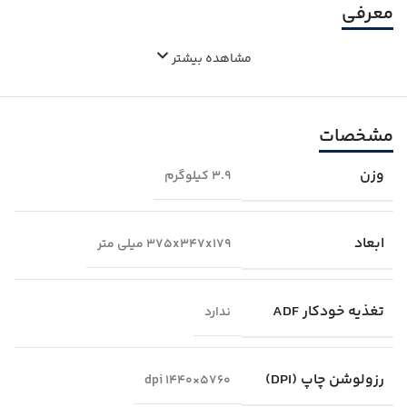
معرفی
مشاهده بیشتر
مشخصات
وزن
3.9 کیلوگرم
ابعاد
375x347x179 میلی‌ متر
تغذیه خودکار ADF
ندارد
رزولوشن چاپ (DPI)
5760×1440 dpi