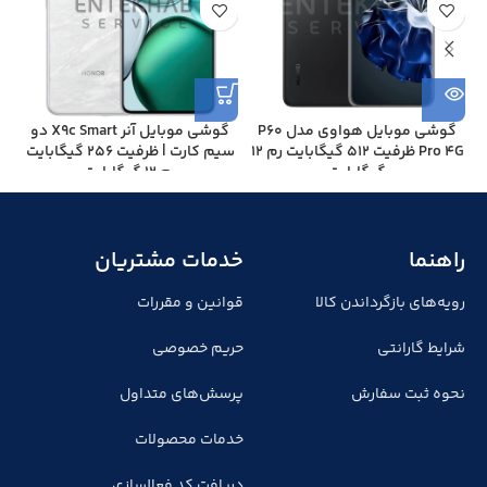
گوشی موبايل هواوی مدل P60
گوشی موبایل آنر X9c Smart دو
گ
Pro 4G ظرفیت 512 گیگابایت رم 12
سیم کارت | ظرفیت 256 گیگابایت
گیگابایت
رم 12 گیگابایت
راهنما
خدمات مشتریان
رویه‌های بازگرداندن کالا
قوانین و مقررات
شرایط گارانتی
حریم خصوصی
نحوه ثبت سفارش
پرسش‌های متداول
خدمات محصولات
دریافت کد فعالسازی