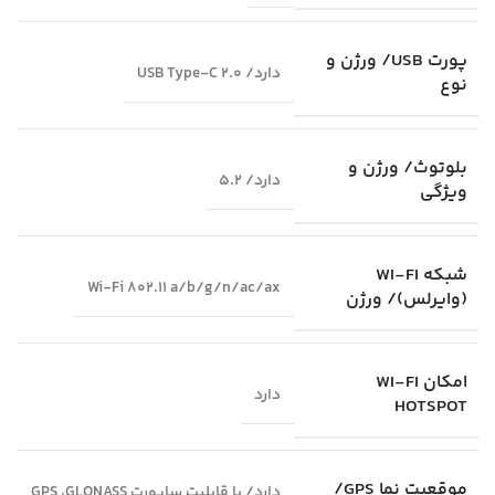
پورت USB/ ورژن و
دارد/ USB Type-C 2.0
نوع
بلوتوث/ ورژن و
دارد/ 5.2
ویژگی
شبکه WI-FI
Wi-Fi 802.11 a/b/g/n/ac/ax
(وایرلس)/ ورژن
امکان WI-FI
دارد
HOTSPOT
موقعیت‌ نما GPS/
دارد/ با قابلیت ساپورت GPS ،GLONASS