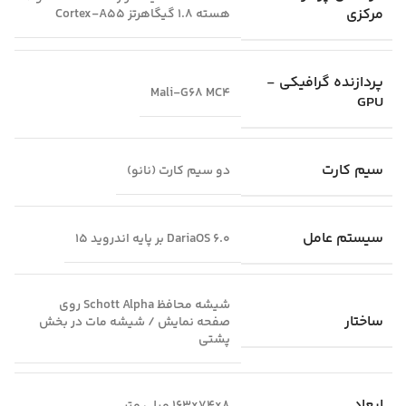
مرکزی
هسته 1.8 گیگاهرتز Cortex-A55
پردازنده گرافیکی -
Mali-G68 MC4
GPU
سیم کارت
دو سیم کارت (نانو)
سیستم عامل
DariaOS 6.0 بر پایه اندروید 15
شیشه محافظ Schott Alpha روی
ساختار
صفحه نمایش / شیشه مات در بخش
پشتی
ابعاد