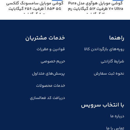
گوشی موبایل هوآوی مدل Pura
گوشی موبايل سامسونگ گلکسی
گ
70 Ultra ظرفیت 512 گیگابایت رم
A54 5G | ظرفیت 256 گیگابایت
16 گیگابایت
رم 8 گیگابایت
راهنما
خدمات مشتریان
رویه‌های بازگرداندن کالا
قوانین و مقررات
شرایط گارانتی
حریم خصوصی
نحوه ثبت سفارش
پرسش‌های متداول
خدمات محصولات
دریافت کد فعالسازی
با انتخاب سرویس
درباره ما
تماس با ما