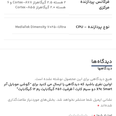
فرکانس پردازنده
2 هسته 2.5 گیگاهرتز Cortex-A78 و 6
مرکزی
هسته 2.0 گیگاهرتز Cortex-A55
نوع پردازنده - CPU
MediaTek Dimensity 7025-Ultra
دیدگاه‌ها
دیدگاهها
هیچ دیدگاهی برای این محصول نوشته نشده است.
اولین نفری باشید که دیدگاهی را ارسال می کنید برای “گوشی موبایل آنر
X9c Smart دو سیم کارت | ظرفیت 256 گیگابایت رم 12 گیگابایت”
نشانی ایمیل شما منتشر نخواهد شد.
بخش‌های موردنیاز علامت‌گذاری
*
شده‌اند
*
امتیاز شما