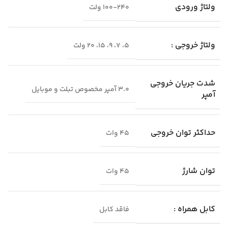
ولتاژ ورودی
100-240 ولت
ولتاژ خروجی :
5، 7، 9، 15، 20 ولت
شدت جریان خروجی
۳.۰ آمپر مخصوص تبلت و موبایل
آمپر
حداکثر توان خروجی
۴۵ وات
توان شارژ
45 وات
کابل همراه :
فاقد کابل