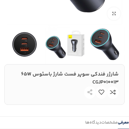
بزرگنمایی تصویر
شارژر فندکی سوپر فست شارژ باسئوس 65W
CGJP010013
معرفی
مشخصات
دیدگاه‌ها