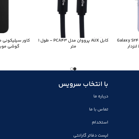
سامسونگ Galaxy S24 Plus
کابل AUX پرووان مدل PCA43 – طول 1
کاور سیلیکونی مح
نزدار
متر
گوشی موبایل اپل
با انتخاب سرویس
درباره ما
تماس با ما
استخدام
لیست دفاتر گارانتی