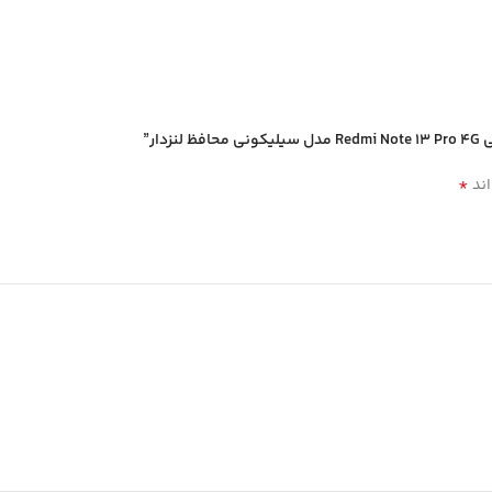
ر”
*
اند