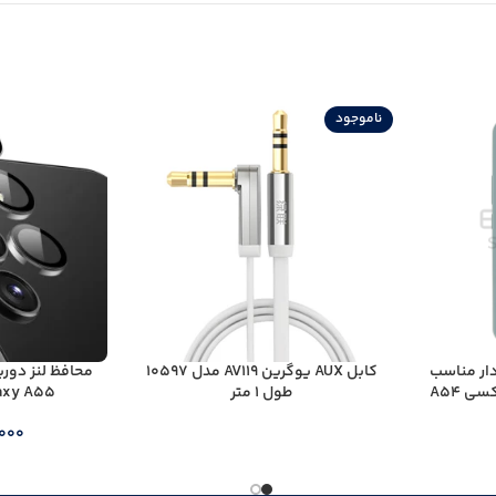
ناموجود
دار مناسب
کابل AUX یوگرین AV119 مدل 10597
محافظ لنز دو
 A54
طول 1 متر
Galaxy A55 مدل
,000