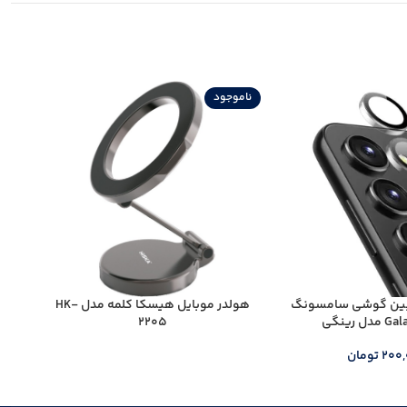
ناموجود
نامو
ربین گوشی سامسونگ
هولدر موبایل هیسکا کلمه مدل HK-
هو
 رینگی
2205
200
تومان