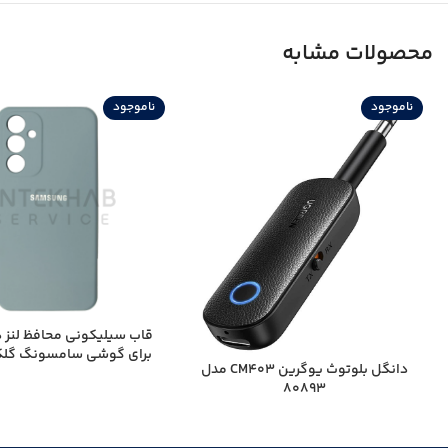
محصولات مشابه
ناموجود
ناموجود
قاب سیلیکونی محافظ لنز 
برای گوشی سامسونگ گلکسی
دانگل بلوتوث یوگرین CM403 مدل
80893