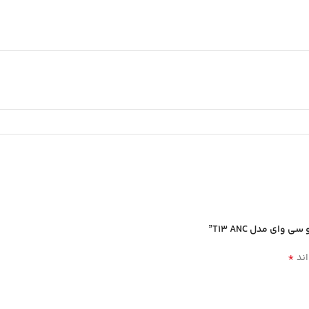
ای مدل T13 ANC”
*
اند