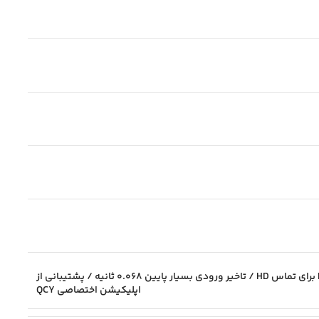
دارای نویز کنسلینگ اکتیو با عمق ۲۸ دسی‌بل / سری‌های آنتی باکتریال / دارای چهار میکروفون دارای ENC برای تماس HD / تاخیر ورودی بسیار پایین ۰.۰۶۸ ثانیه / پشتیبانی از
اپلیکیشن اختصاصی QCY