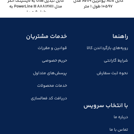
کابل AUX یوگرین AV119 مدل
کابل تبدیل USB به لایتنینگ انکر
10597 طول 1 متر
مدل PowerLine III A8812H11 به
طول 0.9 متر
راهنما
خدمات مشتریان
رویه‌های بازگرداندن کالا
قوانین و مقررات
شرایط گارانتی
حریم خصوصی
نحوه ثبت سفارش
پرسش‌های متداول
خدمات محصولات
دریافت کد فعالسازی
با انتخاب سرویس
درباره ما
تماس با ما