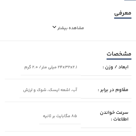
معرفی
مشاهده بیشتر
مشخصات
ابعاد / وزن :
24x32x2.1 میلی متر/ 2.0 گرم
مقاوم در برابر :
آب، اشعه ایسک، شوک و لرزش
سرعت خواندن
85 مگابایت بر ثانیه
اطلاعات :