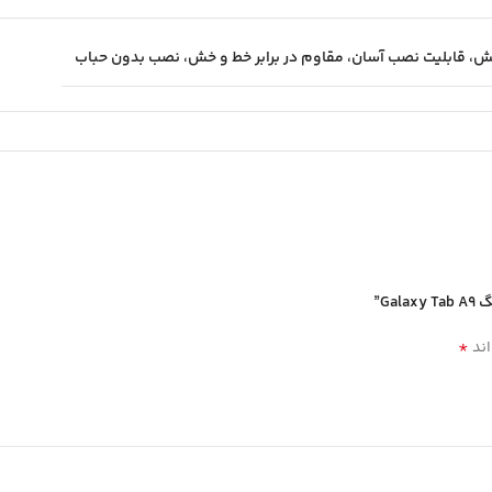
G”
*
اند