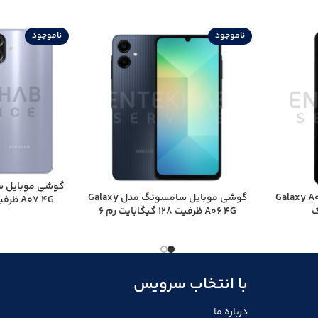
ناموجود
ناموجود
گوشی سامسونگ Galaxy A06
گوشی موبايل سامسونگ مدل Galaxy
ک
A06 4G ظرفیت 128 گیگابایت رم 6
گ
گیگابایت
با انتخاب سرویس
درباره ما