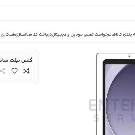
بندی کالاها
درخواست تعمیر موبایل و دیجیتال
دریافت کد فعالسازی
همکاری ب
لت سامسونگ Galaxy Tab A9
گلس تبلت سامسونگ  A9