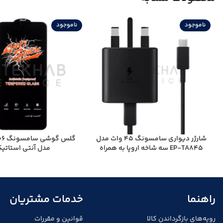
ناموجود
ناموجود
شارژر دیواری سامسونگ 45 وات مدل
گلس 
EP-TA845 سه شاخه اروپا به همراه
مدل آنتی استاتی
کابل دو سر تایپ سی – ویتنام
راهنما
خدمات مشتریان
رویه‌های بازگرداندن کالا
قوانین و مقررات