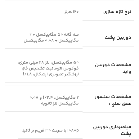
نرخ تازه‌ سازی
120 هرتز
سه گانه 50 مگاپیکسل + 2
دوربین پشت
مگاپیکسل + 0.08 مگاپیکسل
50 مگاپیکسل، لنز 28 میلی متری،
مشخصات دوربین
فوکوس اتوماتیک تشخیص فاز،
واید
لرزشگیر تصویری اپتیکال، f/1.8
مشخصات سنسور
2 مگاپیکسل، f/2.4 و 0.08
عمق سنج :
مگاپیکسل لنز ثانویه
فیلمبرداری دوربین
1080p با سرعت 30 فریم بر ثانیه
پشت