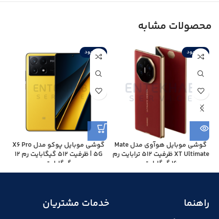
محصولات مشابه
ناموجود
ناموجود
ن
گوشی موبایل هوآوی مدل Mate
گوشی موبايل پوکو مدل X6 Pro
گ
XT Ultimate ظرفیت 512 ترابایت رم
5G | ظرفیت 512 گیگابایت رم 12
16 گیگابایت
گیگابایت
راهنما
خدمات مشتریان