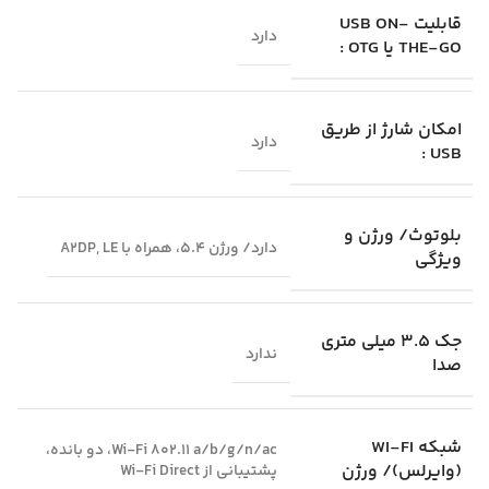
قابلیت USB ON-
دارد
THE-GO یا OTG :
امکان شارژ از طریق
دارد
USB :
بلوتوث/ ورژن و
دارد/ ورژن 5.4، همراه با A2DP, LE
ویژگی
جک 3.5 میلی متری
ندارد
صدا
شبکه WI-FI
Wi-Fi 802.11 a/b/g/n/ac، دو بانده،
(وایرلس)/ ورژن
پشتیبانی از Wi-Fi Direct