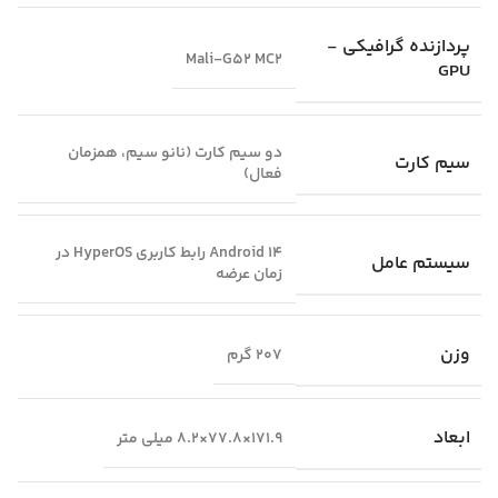
پردازنده گرافیکی -
Mali-G52 MC2
GPU
دو سیم کارت (نانو سیم، همزمان
سیم کارت
فعال)
Android 14 رابط کاربری HyperOS در
سیستم عامل
زمان عرضه
وزن
207 گرم
ابعاد
171.9×77.8×8.2 میلی متر