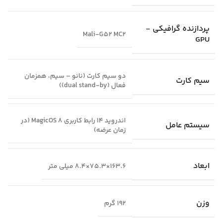
پردازنده گرافیکی -
Mali-G52 MC2
GPU
دو سیم‌ کارت (نانو – سیم، همزمان
سیم کارت
فعال (dual stand-by))
اندروید 14 رابط کاربری MagicOS 8 (در
سیستم عامل
زمان عرضه)
ابعاد
163.6×75.3×8.4 میلی‌ متر
وزن
192 گرم