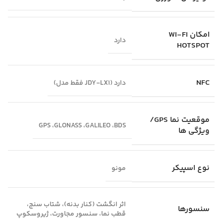
امکان WI-FI
دارد
HOTSPOT
NFC
دارد (JDY-LX1 فقط مدل)
موقعیت‌ نما GPS/
GPS ،GLONASS ،GALILEO ،BDS
ویژگی‌ ها
نوع اسپیکر
مونو
اثر انگشت (کنار بدنه)، شتاب سنج،
سنسورها
قطب نما، سنسور مجاورت، ژیروسکوپ