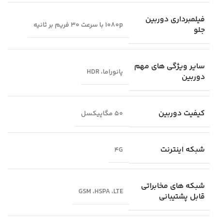
فیلمبرداری دوربین
1080p با سرعت 30 فریم بر ثانیه
جلو
سایر ویژگی‌ های مهم
پانوراما، HDR
دوربین
کیفیت دوربین
50 مگاپیکسل
شبکه اینترنت
4G
شبکه‌ های مخابراتی
GSM ،HSPA ،LTE
قابل پشتیبانی