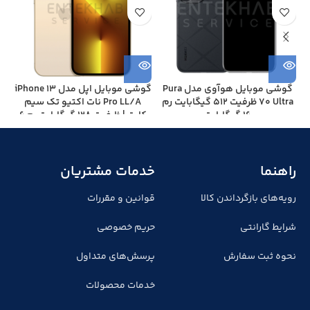
گوشی موبایل هوآوی مدل Pura
گوشی موبایل اپل مدل iPhone 13
70 Ultra ظرفیت 512 گیگابایت رم
Pro LL/A نات اکتیو تک سیم
16 گیگابایت
کارت | ظرفیت 128 گیگابایت رم 6
گیگابایت
راهنما
خدمات مشتریان
رویه‌های بازگرداندن کالا
قوانین و مقررات
شرایط گارانتی
حریم خصوصی
نحوه ثبت سفارش
پرسش‌های متداول
خدمات محصولات