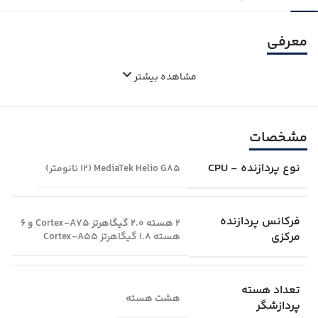
معرفی
مشاهده بیشتر
مشخصات
نوع پردازنده - CPU
MediaTek Helio G85 (12 نانومتر)
فرکانس پردازنده
2 هسته 2.0 گیگاهرتز Cortex-A75 و 6
مرکزی
هسته 1.8 گیگاهرتز Cortex-A55
تعداد هسته
هشت هسته
پردازشگر