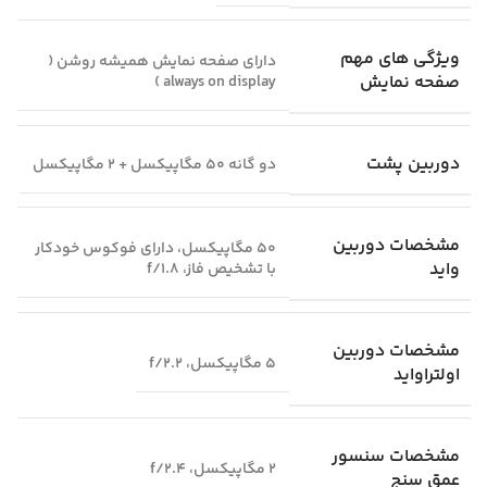
ویژگی‌ های مهم
دارای صفحه نمایش همیشه روشن (
صفحه نمایش
always on display )
دوربین پشت
دو گانه 50 مگاپیکسل + 2 مگاپیکسل
مشخصات دوربین
50 مگاپیکسل، دارای فوکوس خودکار
واید
با تشخیص فاز، f/1.8
مشخصات دوربین
5 مگاپیکسل، f/2.2
اولتراواید
مشخصات سنسور
2 مگاپیکسل، f/2.4
عمق سنج