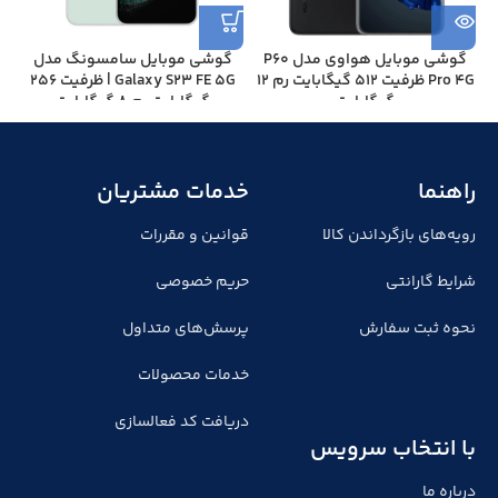
گوشی موبايل هواوی مدل P60
گوشی موبايل سامسونگ مدل
Pro 4G ظرفیت 512 گیگابایت رم 12
Galaxy S23 FE 5G | ظرفیت 256
گیگابایت
گیگابایت رم 8 گیگابایت
راهنما
خدمات مشتریان
رویه‌های بازگرداندن کالا
قوانین و مقررات
شرایط گارانتی
حریم خصوصی
نحوه ثبت سفارش
پرسش‌های متداول
خدمات محصولات
دریافت کد فعالسازی
با انتخاب سرویس
درباره ما