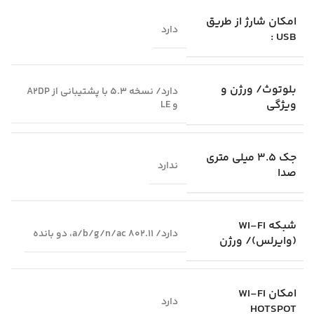
امکان شارژ از طریق
دارد
USB :
بلوتوث/ ورژن و
دارد/ نسخه 5.3 با پشتیبانی از A2DP
ویژگی
و LE
جک 3.5 میلی متری
ندارد
صدا
شبکه WI-FI
دارد/ 802.11 a/b/g/n/ac، دو بانده
(وایرلس)/ ورژن
امکان WI-FI
دارد
HOTSPOT