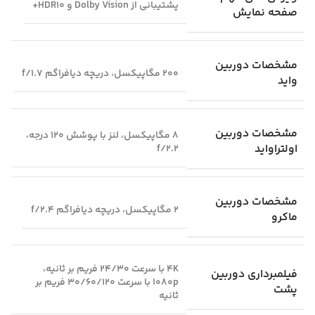
پشتیبانی از Dolby Vision و HDR10+
صفحه نمایش
مشخصات دوربین
200 مگاپیکسل، دریچه دیافراگم f/1.7
واید
مشخصات دوربین
8 مگاپیکسل، لنز با پوشش 120 درجه،
اولتراواید
f/2.2
مشخصات دوربین
2 مگاپیکسل، دریچه دیافراگم f/2.4
ماکرو
4K با سرعت 24/30 فریم بر ثانیه،
فیلمبرداری دوربین
1080p با سرعت 30/60/120 فریم بر
پشت
ثانیه