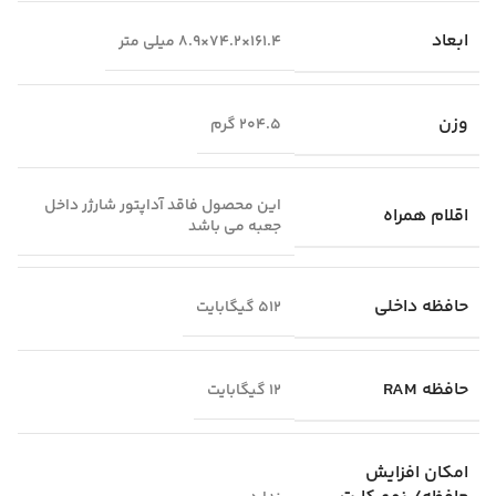
ابعاد
161.4×74.2×8.9 میلی متر
وزن
204.5 گرم
این محصول فاقد آداپتور شارژر داخل
اقلام همراه
جعبه می باشد
حافظه داخلی
512 گیگابایت
حافظه RAM
12 گیگابایت
امکان افزایش