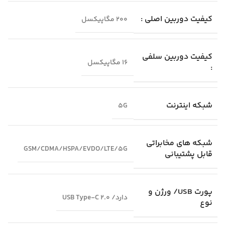
کیفیت دوربین اصلی :
200 مگاپیکسل
کیفیت دوربین سلفی
16 مگاپیکسل
:
شبکه اینترنت
5G
شبکه‌ های مخابراتی
GSM/CDMA/HSPA/EVDO/LTE/5G
قابل پشتیبانی
پورت USB/ ورژن و
دارد/ USB Type-C 2.0
نوع