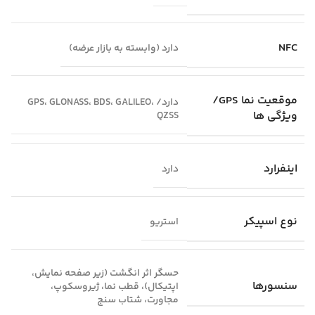
NFC
دارد (وابسته به بازار عرضه)
موقعیت‌ نما GPS/
دارد/ GPS، GLONASS، BDS، GALILEO،
ویژگی‌ ها
QZSS
اینفرارد
دارد
نوع اسپیکر
استریو
حسگر اثر انگشت (زیر صفحه نمایش،
سنسورها
اپتیکال)، قطب نما، ژیروسکوپ،
مجاورت، شتاب سنج