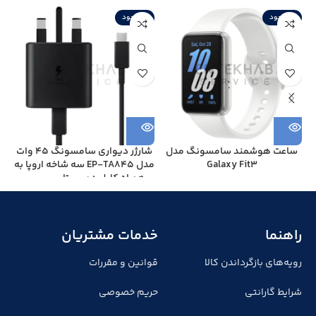
ناموجود
ناموجود
ن
گ
ساعت هوشمند سامسونگ مدل
شارژر دیواری سامسونگ 45 وات
Galaxy Fit3
مدل EP-TA845 سه شاخه اروپا به
همراه کابل دو سر تایپ سی –
ویتنام
راهنما
خدمات مشتریان
رویه‌های بازگرداندن کالا
قوانین و مقررات
شرایط گارانتی
حریم خصوصی