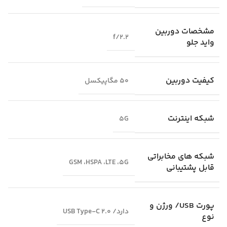
مشخصات دوربین
f/2.2
واید جلو
کیفیت دوربین
50 مگاپیکسل
شبکه اینترنت
5G
شبکه‌ های مخابراتی
GSM ،HSPA ،LTE ،5G
قابل پشتیبانی
پورت USB/ ورژن و
دارد/ USB Type-C 2.0
نوع