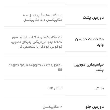
سه گانه 50 مگاپیکسل + 8
دوربین پشت
مگاپیکسل + 5 مگاپیکسل
50 مگاپیکسل، f/1.8، سایز سنسور
مشخصات دوربین
1/1.96 اینچ، لرزش‌گیر اپتیکال تصویر،
واید
فوکوس خودکار با تشخیص فاز
فیلمبرداری دوربین
4K@30fps, 1080p@30/60fps, gyro-
پشت
EIS
فلاش
فلاش LED
دوربین جلو
12 مگاپیکسل