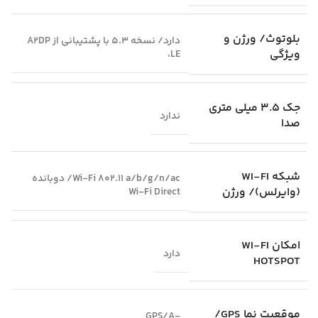
بلوتوث/ ورژن و
دارد/ نسخه 5.3 با پشتیبانی از A2DP
ویژگی
،LE
جک 3.5 میلی متری
ندارد
صدا
شبکه WI-FI
Wi-Fi 802.11 a/b/g/n/ac/ دوبانده
(وایرلس)/ ورژن
Wi-Fi Direct
امکان WI-FI
دارد
HOTSPOT
موقعیت‌ نما GPS/
GPS/A-