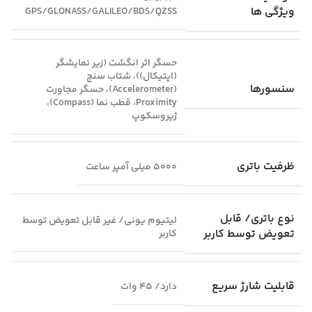
ویژگی‌ ها
GPS/GLONASS/GALILEO/BDS/QZSS
حسگر اثر انگشت (زیر نمایشگر
(اپتیکال))، شتاب سنج
سنسورها
(Accelerometer)، حسگر مجاورت
Proximity، قطب نما (Compass)،
ژیروسکوپ
ظرفیت باتری
5000 میلی آمپر ساعت
نوع باتری/ قابل
لیتیوم‌ یونی/ غیر قابل تعویض توسط
تعویض توسط کاربر
کاربر
قابلیت شارژ سریع
دارد/ 45 وات