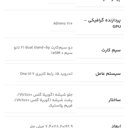
پردازنده گرافیکی -
Adreno 710
GPU
دو سیم‌کارت dual stand-by (2 نانو
سیم کارت
سیم + eSIM)
سیستم عامل
اندروید 15، رابط کاربری One UI 7
جلو شیشه (گوریلا گلس +Victus)،
ساختار
پشت شیشه (گوریلا گلس +Victus)،
فریم پلاستیک
ابعاد
162.9×78.2×7.4 میلی متر