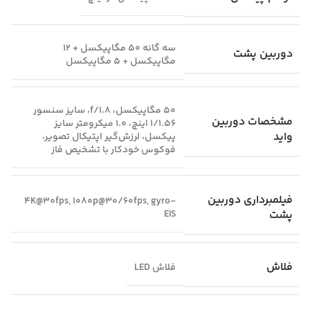
سه گانه 50 مگاپیکسل + 12
دوربین پشت
مگاپیکسل + 5 مگاپیکسل
50 مگاپیکسل، f/1.8، سایز سنسور
مشخصات دوربین
1/1.56 اینچ، 1.0 میکرومتر سایز
واید
پیکسل، لرزش‌گیر اپتیکال تصویر،
فوکوس خودکار با تشخیص فاز
فیلمبرداری دوربین
4K@30fps, 1080p@30/60fps, gyro-
پشت
EIS
فلاش
فلاش LED