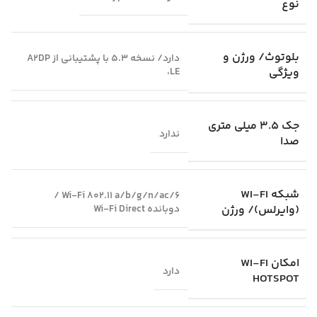
نوع
بلوتوث/ ورژن و
دارد/ نسخه 5.3 با پشتیبانی از A2DP
ویژگی
،LE
جک 3.5 میلی متری
ندارد
صدا
شبکه WI-FI
Wi-Fi 802.11 a/b/g/n/ac/6 /
(وایرلس)/ ورژن
دوبانده Wi-Fi Direct
امکان WI-FI
دارد
HOTSPOT