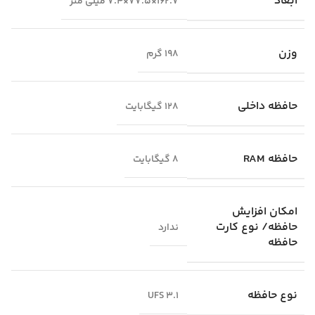
ابعاد
162.7×77.5×7.4 میلی متر
وزن
198 گرم
حافظه داخلی
128 گیگابایت
حافظه RAM
8 گیگابایت
امکان افزایش
حافظه/ نوع کارت
ندارد
حافظه
نوع حافظه
UFS 3.1