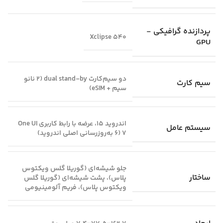
پردازنده گرافیکی -
Xclipse 540
GPU
دو سیم‌کارت dual stand-by (2 نانو
سیم کارت
سیم + eSIM)
اندروید 15، عرضه با رابط کاربری One UI
سیستم عامل
7 (6 به‌روزرسانی اصلی اندروید)
جلو شیشه‌ای (گوریلا گلس ویکتوس
ساختار
پلاس)، پشت شیشه‌ای (گوریلا گلس
ویکتوس پلاس)، فریم آلومینیومی