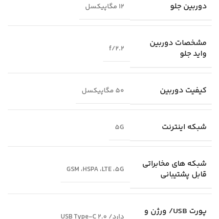
دوربین جلو
12 مگاپیکسل
مشخصات دوربین
f/2.2
واید جلو
کیفیت دوربین
50 مگاپیکسل
شبکه اینترنت
5G
شبکه‌ های مخابراتی
GSM ،HSPA ،LTE ،5G
قابل پشتیبانی
پورت USB/ ورژن و
دارد/ USB Type-C 2.0