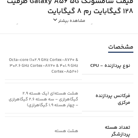
قیمت سامسونگ Galaxy A56 5G ظرفیت
128 گیگابایت رم 8 گیگابایت
مشاهده بیشتر
قیمت موبایل سامسونگ Galaxy A56 5G به عوامل مختلفی بستگی
دارد. رنگ محصول یکی از مهم‌ترین فاکتورها در تعیین قیمت است.
علاوه بر این، وضعیت رجیستری و پک گوشی (اصلی یا ویتنام/هند) نیز
مشخصات
تأثیر مستقیمی بر قیمت می‌گذارند. گوشی‌های آکبند و رجیسترشده
معمولاً قیمت بالاتری دارند، در حالی که مدل‌های کارکرده یا بدون
رجیستری اقتصادی‌تر هستند اما پیش از خرید نیاز به بررسی دقیق‌تری
Octa-core (1×2.9 GHz Cortex-A720 &
نوع پردازنده - CPU
3×2.6 GHz Cortex-A720 & 4×1.9 GHz
دارند.
Cortex-A520)
هشت هسته‌ای (یک هسته ۲.۹
فرکانس پردازنده
گیگاهرتزی – سه هسته ۲.۶ گیگاهرتزی
مرکزی
– چهار هسته ۱.۹ گیگاهرتزی)
تعداد هسته
هشت هسته
پردازشگر